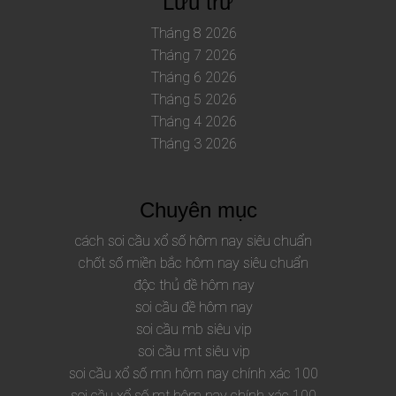
Lưu trữ
Tháng 8 2026
Tháng 7 2026
Tháng 6 2026
Tháng 5 2026
Tháng 4 2026
Tháng 3 2026
Chuyên mục
cách soi cầu xổ số hôm nay siêu chuẩn
chốt số miền bắc hôm nay siêu chuẩn
độc thủ đề hôm nay
soi cầu đề hôm nay
soi cầu mb siêu vip
soi cầu mt siêu vip
soi cầu xổ số mn hôm nay chính xác 100
soi cầu xổ số mt hôm nay chính xác 100