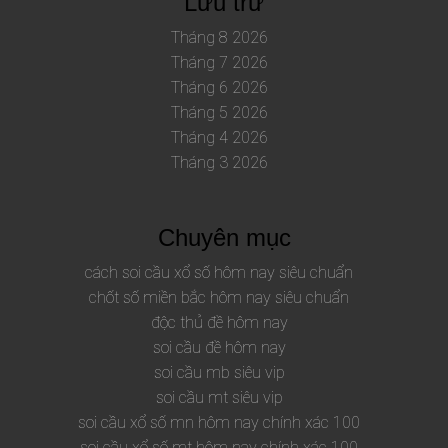
Lưu trữ
Tháng 8 2026
Tháng 7 2026
Tháng 6 2026
Tháng 5 2026
Tháng 4 2026
Tháng 3 2026
Chuyên mục
cách soi cầu xổ số hôm nay siêu chuẩn
chốt số miền bắc hôm nay siêu chuẩn
độc thủ đề hôm nay
soi cầu đề hôm nay
soi cầu mb siêu vip
soi cầu mt siêu vip
soi cầu xổ số mn hôm nay chính xác 100
soi cầu xổ số mt hôm nay chính xác 100