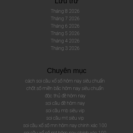
Lưu trữ
Tháng 8 2026
Tháng 7 2026
Tháng 6 2026
Tháng 5 2026
Tháng 4 2026
Tháng 3 2026
Chuyên mục
cách soi cầu xổ số hôm nay siêu chuẩn
chốt số miền bắc hôm nay siêu chuẩn
độc thủ đề hôm nay
soi cầu đề hôm nay
soi cầu mb siêu vip
soi cầu mt siêu vip
soi cầu xổ số mn hôm nay chính xác 100
soi cầu xổ số mt hôm nay chính xác 100