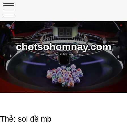
Skip
to
content
chotsohomnay.com
chốt số hôm nay
Thẻ:
soi đề mb