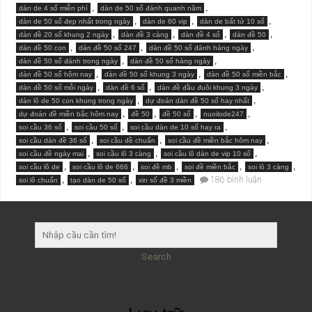
,
,
dàn de 4 số miễn phí
dàn de 50 số đánh quanh năm
,
,
,
dàn de 50 số đẹp nhất trong ngày
dàn de 60 vip
dàn de bất tử 10 số
,
,
,
,
dàn đề 20 số khung 2 ngày
dàn đề 3 càng
dàn đề 4 số
dàn đề 50
,
,
,
dàn đề 50 con
dàn đề 50 số 247
dàn đề 50 số đánh hàng ngày
,
,
dàn đề 50 số đánh trong ngày
dàn đề 50 số hàng ngày
,
,
,
dàn đề 50 số hôm nay
dàn đề 50 số khung 3 ngày
dàn đề 50 số miền bắc
,
,
,
dàn đề 50 số mỗi ngày
dàn đề 6 số
dàn đề đầu đuôi khung 3 ngày
,
,
dàn lô de 50 con khung trong ngày
dự đoán dàn đề 50 số hay nhất
,
,
,
,
dự đoán đề miền bắc hôm nay
đề 50
đề 50 số
nuoilode247
,
,
,
soi cầu 36 số
soi cầu 50 số
soi cầu dàn de 10 số hay ra
,
,
,
soi cầu dàn đề 36 số
soi cầu đề chuẩn
soi cầu đề miền bắc hôm nay
,
,
,
soi cầu đề ngày mai
soi cầu lô 3 càng
soi cầu lô dàn de vip 10 số
,
,
,
,
,
soi cầu lô de
soi cầu lô de 666
soi đề mb
soi đề miền bắc
soi lô 3 càng
ở
,
,
186 bình luận
soi lô chuẩn
tạo dàn de 50 số
xin số đề 3 miền
soi
cầu
dàn
đề
8
con
mb
siêu
Search
vip