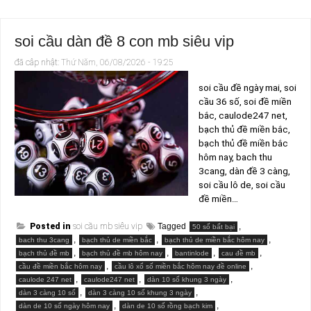
soi cầu dàn đề 8 con mb siêu vip
đã câp nhật:
Thứ Năm, 06/08/2026 - 19:25
soi cầu đề ngày mai, soi
cầu 36 số, soi đề miền
bắc, caulode247 net,
bạch thủ đề miền bắc,
bạch thủ đề miền bắc
hôm nay, bach thu
3cang, dàn đề 3 càng,
soi cầu lô de, soi cầu
đề miền…
Posted in
soi cầu mb siêu vip
Tagged
,
50 số bất bại
,
,
,
bach thu 3cang
bạch thủ de miền bắc
bạch thủ de miền bắc hôm nay
,
,
,
,
bạch thủ đề mb
bạch thủ đề mb hôm nay
bantinlode
cau đề mb
,
,
cầu đề miền bắc hôm nay
cầu lô xổ số miền bắc hôm nay đề online
,
,
,
caulode 247 net
caulode247 net
dàn 10 số khung 3 ngày
,
,
dàn 3 càng 10 số
dàn 3 càng 10 số khung 3 ngày
,
,
dàn de 10 số ngày hôm nay
dàn de 10 số rồng bạch kim