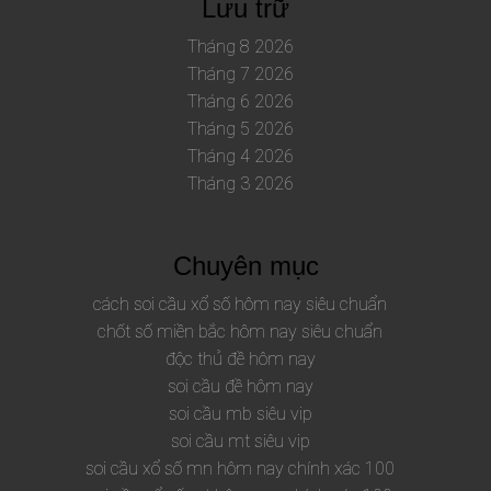
Lưu trữ
Tháng 8 2026
Tháng 7 2026
Tháng 6 2026
Tháng 5 2026
Tháng 4 2026
Tháng 3 2026
Chuyên mục
cách soi cầu xổ số hôm nay siêu chuẩn
chốt số miền bắc hôm nay siêu chuẩn
độc thủ đề hôm nay
soi cầu đề hôm nay
soi cầu mb siêu vip
soi cầu mt siêu vip
soi cầu xổ số mn hôm nay chính xác 100