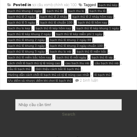
Posted in
soi cầu xsmb chính xác 100
Tagged
,
bạch thủ kép
,
,
,
,
bạch thủ khung 2 ngày
bạch thủ lô
bach thu lo
bạch thu lô
,
,
,
bạch thủ lô 2 ngày
bạch thủ lô 2 nháy
bạch thủ lô 2 nháy hôm nay
,
,
,
bạch thủ lô 5 ngày
bạch thủ lô chuẩn 100
bạch thủ lô hôm nay
,
,
,
bach thu lo kep
bạch thủ lô kép hôm nay
bạch thủ lô kép khung 1 ngày
,
,
bạch thủ lô kép khung 2 ngày
bạch thủ lô kép miễn phí 1 ngày
,
,
bạch thủ lô khung 2 ngày
bạch thủ lô khung 2 ngày 88
,
,
bạch thủ lô khung 3 ngày
bạch thủ lô khung 3 ngày chuẩn 100
,
,
,
bạch thủ lô khung 5 ngày
bach thu lo mb
bạch thủ lô miền bắc
,
,
,
bạch thủ lô miền bắc hôm nay
bạch thủ lô mỗi ngày
bạch thủ lô vip
,
,
,
cách chốt lô bạch thủ tỷ lệ trúng cao
cau bach thu mb
câu bạch thủ mb
,
,
cầu lô bạch thủ
Giới thiệu cách bắt lô bạch thủ
,
,
Hướng dẫn cách chốt lô bạch thủ có tỷ lệ trúng cao nhất
lô bạch thủ
ở
2 bình luận
Ưu điểm và nhược điểm khi chơi lô bạch thủ
cách
chốt
lô
bạch
thủ
tỷ
lệ
trúng
Search
cao
chốt
số
ăn
to