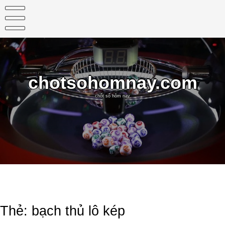
Skip
to
content
chotsohomnay.com
chốt số hôm nay
Thẻ:
bạch thủ lô kép