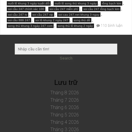
,
,
,
nuôi lô khung 3 ngày tuyệt đối
nuôi lô song thủ khung 3 ngày
rồng bạch kim
,
,
,
soi cầu 247 chính xác 100
soi cầu 247 miễn phí
soi cầu 247 rồng bạch kim
,
,
,
soi cầu 247 tv
soi cầu 247 vip
soi cau 247.net khung 3 ngay
,
,
,
soi cầu 888 247
soi lô khung 2 ngày 247
song thủ đề
ở
,
110 bình luận
song thủ khung 3 ngày 247 com
song thủ lô khung 2 ngày
soi
cầu
song
thủ
lô
kép
mb
siêu
Search
vip
Lưu trữ
Tháng 8 2026
Tháng 7 2026
Tháng 6 2026
Tháng 5 2026
Tháng 4 2026
Tháng 3 2026