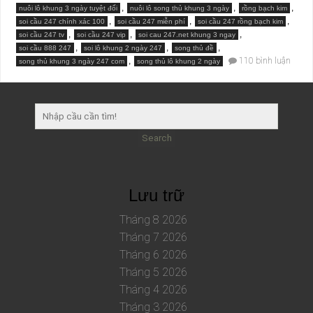
,
,
,
nuôi lô khung 3 ngày tuyệt đối
nuôi lô song thủ khung 3 ngày
rồng bạch kim
,
,
,
soi cầu 247 chính xác 100
soi cầu 247 miễn phí
soi cầu 247 rồng bạch kim
,
,
,
soi cầu 247 tv
soi cầu 247 vip
soi cau 247.net khung 3 ngay
,
,
,
soi cầu 888 247
soi lô khung 2 ngày 247
song thủ đề
ở
,
110 bình luận
song thủ khung 3 ngày 247 com
song thủ lô khung 2 ngày
soi
cầu
song
thủ
lô
kép
mb
siêu
Search
vip
Lưu trữ
Tháng 8 2026
Tháng 7 2026
Tháng 6 2026
Tháng 5 2026
Tháng 4 2026
Tháng 3 2026