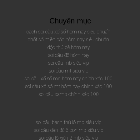
Chuyên mục
cách soi cầu xổ số hôm nay siêu chuẩn
chốt số miền bắc hôm nay siêu chuẩn
độc thủ đề hôm nay
soi cầu đề hôm nay
soi cầu mb siêu vip
soi cầu mt siêu vip
soi cầu xổ số mn hôm nay chính xác 100
soi cầu xổ số mt hôm nay chính xác 100
soi cầu xsmb chính xác 100
soi cầu bạch thủ lô mb siêu vip
soi cầu dàn đề 6 con mb siêu vip
soi cầu lô xiên 2 mb siêu vip