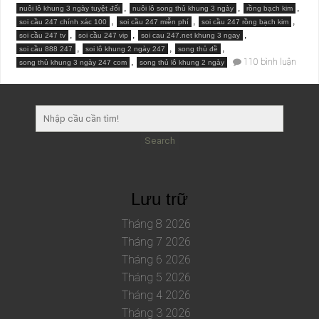
,
,
,
nuôi lô khung 3 ngày tuyệt đối
nuôi lô song thủ khung 3 ngày
rồng bạch kim
,
,
,
soi cầu 247 chính xác 100
soi cầu 247 miễn phí
soi cầu 247 rồng bạch kim
,
,
,
soi cầu 247 tv
soi cầu 247 vip
soi cau 247.net khung 3 ngay
,
,
,
soi cầu 888 247
soi lô khung 2 ngày 247
song thủ đề
ở
,
110 bình luận
song thủ khung 3 ngày 247 com
song thủ lô khung 2 ngày
soi
cầu
song
thủ
lô
kép
mb
siêu
Search
vip
Lưu trữ
Tháng 8 2026
Tháng 7 2026
Tháng 6 2026
Tháng 5 2026
Tháng 4 2026
Tháng 3 2026