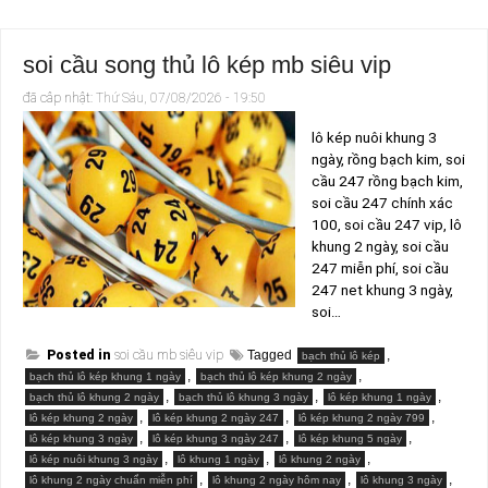
soi cầu song thủ lô kép mb siêu vip
đã câp nhật:
Thứ Sáu, 07/08/2026 - 19:50
lô kép nuôi khung 3
ngày, rồng bạch kim, soi
cầu 247 rồng bạch kim,
soi cầu 247 chính xác
100, soi cầu 247 vip, lô
khung 2 ngày, soi cầu
247 miễn phí, soi cầu
247 net khung 3 ngày,
soi…
Posted in
soi cầu mb siêu vip
Tagged
,
bạch thủ lô kép
,
,
bạch thủ lô kép khung 1 ngày
bạch thủ lô kép khung 2 ngày
,
,
,
bạch thủ lô khung 2 ngày
bạch thủ lô khung 3 ngày
lô kép khung 1 ngày
,
,
,
lô kép khung 2 ngày
lô kép khung 2 ngày 247
lô kép khung 2 ngày 799
,
,
,
lô kép khung 3 ngày
lô kép khung 3 ngày 247
lô kép khung 5 ngày
,
,
,
lô kép nuôi khung 3 ngày
lô khung 1 ngày
lô khung 2 ngày
,
,
,
lô khung 2 ngày chuẩn miễn phí
lô khung 2 ngày hôm nay
lô khung 3 ngày