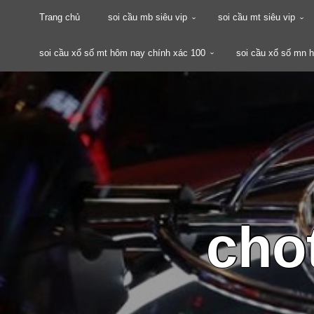
Skip
Trang chủ
soi cầu mb siêu vip
soi cầu mt siêu vip
to
content
soi cầu xổ số mt hôm nay chính xác 100
soi cầu xổ số mn 
cho