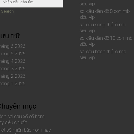
mb
siêu vip
siêu
soi cầu dàn đề 8 con mb
Search
vip
siêu vip
soi cầu song thủ lô mb
siêu vip
ưu trữ
soi cầu dàn đề 10 con mb
siêu vip
háng 6 2026
soi cầu bạch thủ lô mb
háng 5 2026
siêu vip
háng 4 2026
háng 3 2026
háng 2 2026
háng 1 2026
Chuyên mục
ách soi cầu xổ số hôm
ay siêu chuẩn
hốt số miền bắc hôm nay