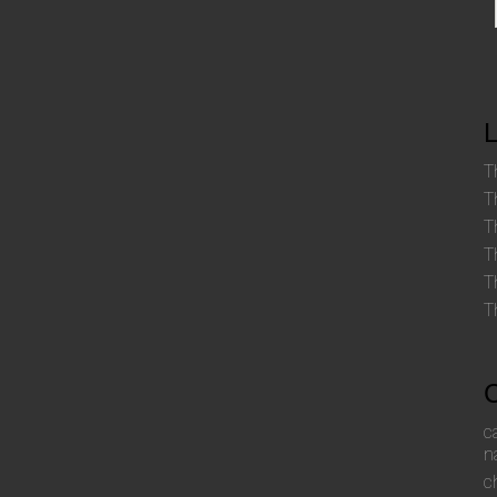
L
T
T
T
T
T
T
c
n
c