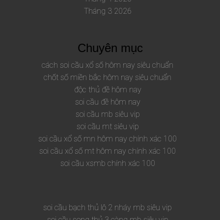
Tháng 3 2026
Chuyên mục
cách soi cầu xổ số hôm nay siêu chuẩn
chốt số miền bắc hôm nay siêu chuẩn
độc thủ đề hôm nay
soi cầu đề hôm nay
soi cầu mb siêu vip
soi cầu mt siêu vip
soi cầu xổ số mn hôm nay chính xác 100
soi cầu xổ số mt hôm nay chính xác 100
soi cầu xsmb chính xác 100
soi cầu bạch thủ lô 2 nháy mb siêu vip
soi cầu song thủ 3 càng mb siêu vip