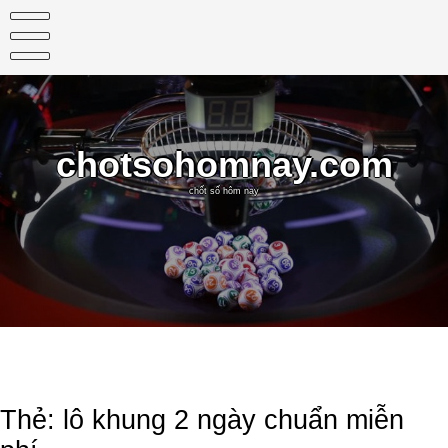
Skip
to
content
chotsohomnay.com
chốt số hôm nay
Thẻ:
lô khung 2 ngày chuẩn miễn