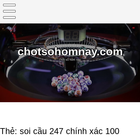
Skip
to
content
chotsohomnay.com
chốt số hôm nay
Thẻ:
soi cầu 247 chính xác 100