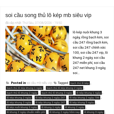
soi cầu song thủ lô kép mb siêu vip
đã câp nhật:
Thứ Sáu, 07/08/2026 - 19:50
lô kép nuôi khung 3
ngày, rồng bạch kim, soi
cầu 247 rồng bạch kim,
soi cầu 247 chính xác
100, soi cầu 247 vip, lô
khung 2 ngày, soi cầu
247 miễn phí, soi cầu
247 net khung 3 ngày,
soi…
Posted in
soi cầu mb siêu vip
Tagged
,
bạch thủ lô kép
,
,
bạch thủ lô kép khung 1 ngày
bạch thủ lô kép khung 2 ngày
,
,
,
bạch thủ lô khung 2 ngày
bạch thủ lô khung 3 ngày
lô kép khung 1 ngày
,
,
,
lô kép khung 2 ngày
lô kép khung 2 ngày 247
lô kép khung 2 ngày 799
,
,
,
lô kép khung 3 ngày
lô kép khung 3 ngày 247
lô kép khung 5 ngày
,
,
,
lô kép nuôi khung 3 ngày
lô khung 1 ngày
lô khung 2 ngày
,
,
,
lô khung 2 ngày chuẩn miễn phí
lô khung 2 ngày hôm nay
lô khung 3 ngày