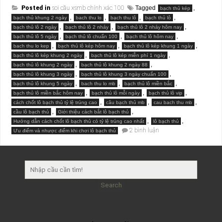
Posted in
soi cầu xsmb chính xác 100
Tagged
,
bạch thủ kép
,
,
,
,
bạch thủ khung 2 ngày
bach thu lo
bạch thu lô
bạch thủ lô
,
,
,
bạch thủ lô 2 ngày
bạch thủ lô 2 nháy
bạch thủ lô 2 nháy hôm nay
,
,
,
bạch thủ lô 5 ngày
bạch thủ lô chuẩn 100
bạch thủ lô hôm nay
,
,
,
bach thu lo kep
bạch thủ lô kép hôm nay
bạch thủ lô kép khung 1 ngày
,
,
bạch thủ lô kép khung 2 ngày
bạch thủ lô kép miễn phí 1 ngày
,
,
bạch thủ lô khung 2 ngày
bạch thủ lô khung 2 ngày 88
,
,
bạch thủ lô khung 3 ngày
bạch thủ lô khung 3 ngày chuẩn 100
,
,
,
bạch thủ lô khung 5 ngày
bach thu lo mb
bạch thủ lô miền bắc
,
,
,
bạch thủ lô miền bắc hôm nay
bạch thủ lô mỗi ngày
bạch thủ lô vip
,
,
,
cách chốt lô bạch thủ tỷ lệ trúng cao
câu bạch thủ mb
cau bach thu mb
,
,
cầu lô bạch thủ
Giới thiệu cách bắt lô bạch thủ
,
,
Hướng dẫn cách chốt lô bạch thủ có tỷ lệ trúng cao nhất
lô bạch thủ
ở
2 bình luận
Ưu điểm và nhược điểm khi chơi lô bạch thủ
cách
chốt
lô
bạch
thủ
tỷ
lệ
trúng
Search
cao
chốt
số
ăn
to