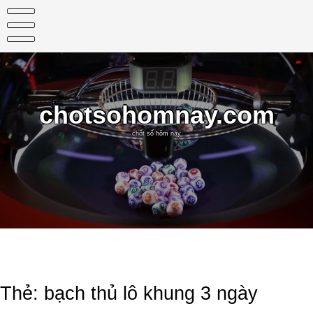
Skip
to
content
chotsohomnay.com
chốt số hôm nay
Thẻ:
bạch thủ lô khung 3 ngày